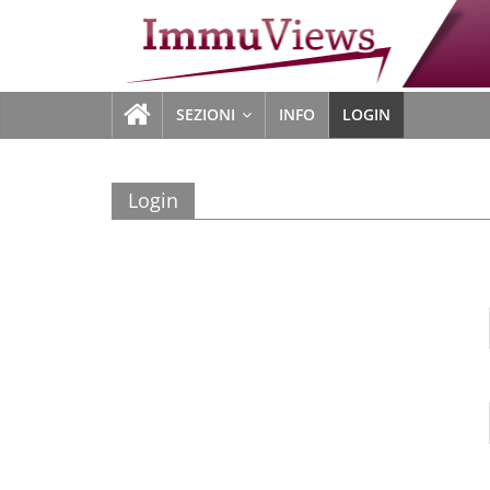
Salta
al
ImmuViews
contenuto
SEZIONI
INFO
LOGIN
Login